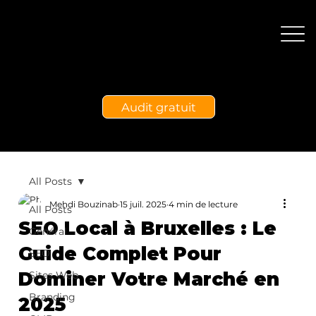
Audit gratuit
All Posts
Mehdi Bouzinab
15 juil. 2025
4 min de lecture
All Posts
SEO Local à Bruxelles : Le
Général
Guide Complet Pour
SEO
Dominer Votre Marché en
Sites Web
Branding
2025