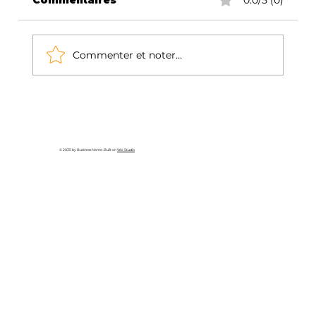
Commentaires
0.0/5 (0)
Commenter et noter...
5 Tendances Marketing Digital
Incontournables à Bruxelles en
2025
© 2035 by Business Name. Built on
Wix Studio