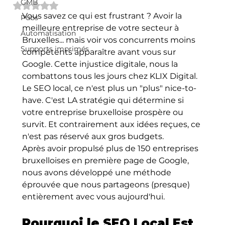
GMB
Noté NaN étoiles sur 5.
Vous savez ce qui est frustrant ? Avoir la 
Pubs
meilleure entreprise de votre secteur à 
Automatisation
Bruxelles... mais voir vos concurrents moins 
Supports imprimés
compétents apparaître avant vous sur 
Google. Cette injustice digitale, nous la 
combattons tous les jours chez KLIX Digital.
Le SEO local, ce n'est plus un "plus" nice-to-
have. C'est LA stratégie qui détermine si 
votre entreprise bruxelloise prospère ou 
survit. Et contrairement aux idées reçues, ce 
n'est pas réservé aux gros budgets.
Après avoir propulsé plus de 150 entreprises 
bruxelloises en première page de Google, 
nous avons développé une méthode 
éprouvée que nous partageons (presque) 
entièrement avec vous aujourd'hui.
Pourquoi le SEO Local Est 