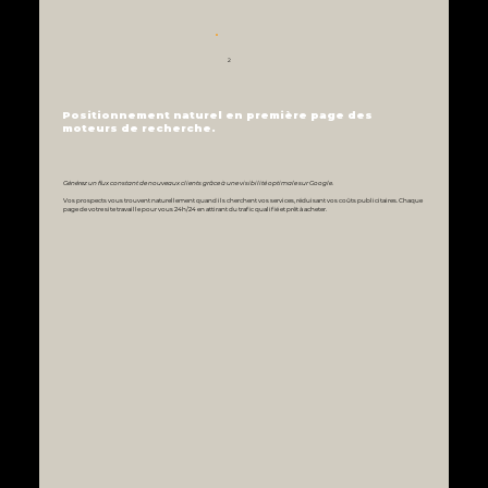
2
Positionnement naturel en première page des
moteurs de recherche.
Générez un flux constant de nouveaux clients grâce à une visibilité optimale sur Google.
Vos prospects vous trouvent naturellement quand ils cherchent vos services, réduisant vos coûts publicitaires. Chaque
page de votre site travaille pour vous 24h/24 en attirant du trafic qualifié et prêt à acheter.