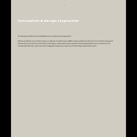
1
Conception & design responsive
Un design professionnel adapté à tous les écrans et appareils.
Attirez et retenez vos visiteurs avec un design moderne qui reflète votre professionnalisme. Vos clients naviguent
facilement sur mobile comme sur ordinateur, réduisant le taux de rebond et augmentant vos conversions. Un
investissement qui valorise votre image de marque et inspire confiance dès la première visite.