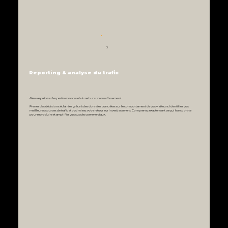
3
Reporting & analyse du trafic
Mesure précise des performances et du retour sur investissement.
Prenez des décisions éclairées grâce à des données concrètes sur le comportement de vos visiteurs. Identifiez vos
meilleures sources de trafic et optimisez votre retour sur investissement. Comprenez exactement ce qui fonctionne
pour reproduire et amplifier vos succès commerciaux.