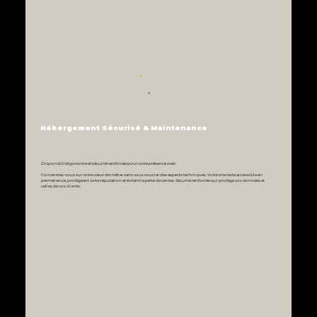
4
Hébergement Sécurisé & Maintenance
Disponibilité garantie et sécurité renforcée pour votre présence web.
Concentrez-vous sur votre cœur de métier sans vous soucier des aspects techniques. Votre site reste accessible en
permanence, protégeant votre réputation et évitant la perte de ventes. Sécurité renforcée qui protège vos données et
celles de vos clients.