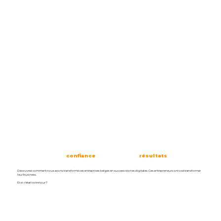
Ils nous ont fait
confiance
,
regardez les
résultats
Découvrez comment nous avons transformé ces entreprises belges en success stories digitales. Ces entrepreneurs ont osé transformer
leur business.
Et si c'était votre tour ?