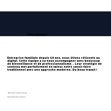
Témoignages
Entreprise familiale depuis 40 ans, nous étions réticents au
digital. Cette équipe a su nous accompagner avec beaucoup
de bienveillance et de professionnalisme. . Leur stratégie de
contenu met parfaitement en valeur notre savoir-faire
traditionnel avec une approche moderne. Du beau travail !
Borcelle Constructions
Sophie Borcelle, Directrice