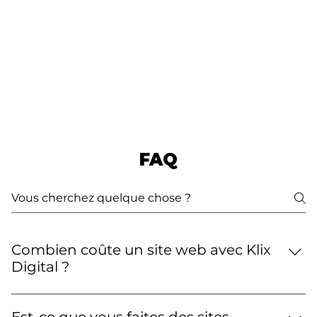
FAQ
Combien coûte un site web avec Klix
Digital ?
Nos créations de sites web commencent à 1 500 €,
avec des formules évolutives selon la complexité du