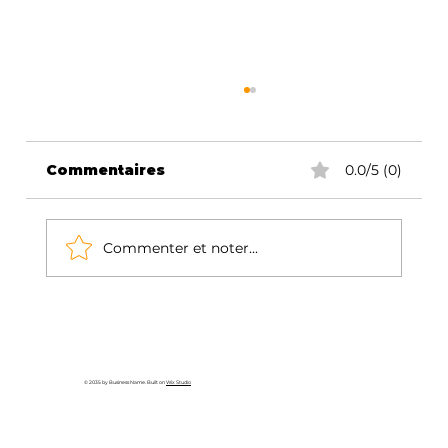
Les Meilleurs Outils
d'Automatisation Pour
Entreprises Bruxelloises 2025
"Quel outil utiliser pour automatiser ?"
Commentaires
0.0/5 (0)
Cette question nous est posée 20 fois par
semaine chez KLIX Digital. Et notre
réponse surprend...
Commenter et noter...
© 2035 by Business Name. Built on
Wix Studio