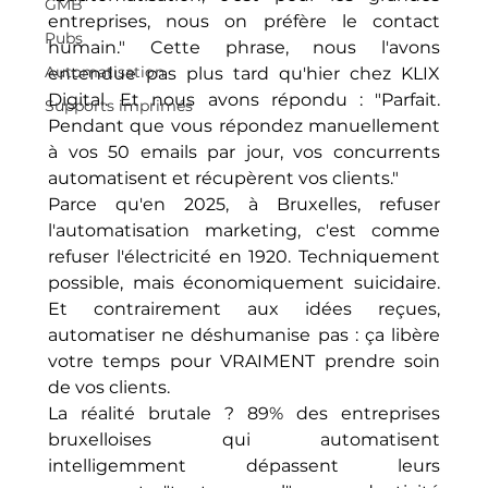
GMB
entreprises, nous on préfère le contact 
Pubs
humain." Cette phrase, nous l'avons 
Automatisation
entendue pas plus tard qu'hier chez KLIX 
Digital. Et nous avons répondu : "Parfait. 
Supports imprimés
Pendant que vous répondez manuellement 
à vos 50 emails par jour, vos concurrents 
automatisent et récupèrent vos clients."
Parce qu'en 2025, à Bruxelles, refuser 
l'automatisation marketing, c'est comme 
refuser l'électricité en 1920. Techniquement 
possible, mais économiquement suicidaire. 
Et contrairement aux idées reçues, 
automatiser ne déshumanise pas : ça libère 
votre temps pour VRAIMENT prendre soin 
de vos clients.
La réalité brutale ? 89% des entreprises 
bruxelloises qui automatisent 
intelligemment dépassent leurs 