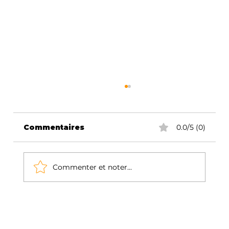
Combien Coûte un Site Web
Professionnel à Bruxelles ?
Guide Prix 2025
"Votre site web, c'est combien ?" Cette
Commentaires
0.0/5 (0)
question, nous l'entendons 15 fois par
semaine chez KLIX Digital. Et à chaque
fois, nous...
Commenter et noter...