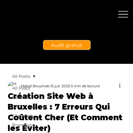
Audit gratuit
All Posts
Mehdi Bouzinab
15 juil. 2025
5 min de lecture
All Posts
Création Site Web à
Général
Bruxelles : 7 Erreurs Qui
SEO
Coûtent Cher (Et Comment
Sites Web
Branding
les Éviter)