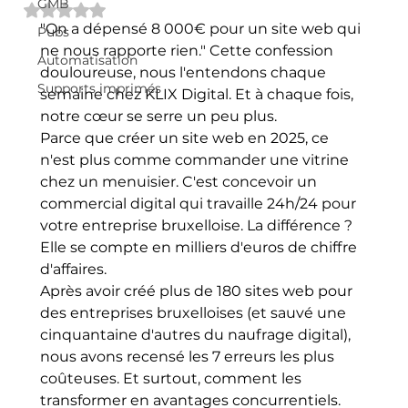
GMB
Noté NaN étoiles sur 5.
"On a dépensé 8 000€ pour un site web qui 
Pubs
ne nous rapporte rien." Cette confession 
Automatisation
douloureuse, nous l'entendons chaque 
Supports imprimés
semaine chez KLIX Digital. Et à chaque fois, 
notre cœur se serre un peu plus.
Parce que créer un site web en 2025, ce 
n'est plus comme commander une vitrine 
chez un menuisier. C'est concevoir un 
commercial digital qui travaille 24h/24 pour 
votre entreprise bruxelloise. La différence ? 
Elle se compte en milliers d'euros de chiffre 
d'affaires.
Après avoir créé plus de 180 sites web pour 
des entreprises bruxelloises (et sauvé une 
cinquantaine d'autres du naufrage digital), 
nous avons recensé les 7 erreurs les plus 
coûteuses. Et surtout, comment les 
transformer en avantages concurrentiels.